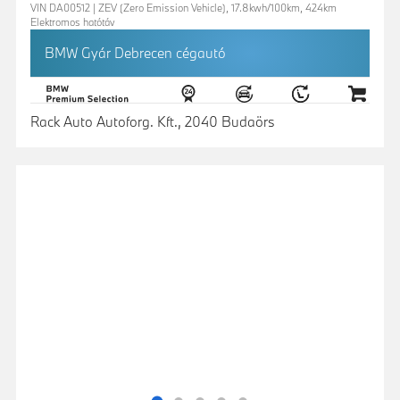
VIN DA00512 | ZEV (Zero Emission Vehicle), 17.8kwh/100km, 424km
Elektromos hatótáv
BMW Gyár Debrecen cégautó
Rack Auto Autoforg. Kft., 2040 Budaörs