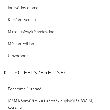
Innovációs csomag
Komfort csomag
M magasfényű Shadowline
M Sport Edition
Utazócsomag
KÜLSŐ FELSZERELTSÉG
Panoráma üvegtető
18" M Könnyűfém keréktárcsák duplaküllős 838 M,
kétszínű