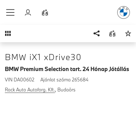
A vezetés
é
Ugrás a főtartalomra
Bejelentkezés
Összehasonlítás
Áttekintés
BMW iX1 xDrive30
BMW Premium Selection tart. 24 Hónap Jótállás
VIN DA00602
Ajánlat száma 265684
Rack Auto Autoforg. Kft.
, Budaörs