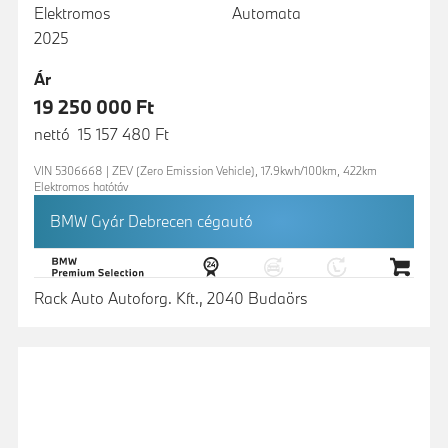
Elektromos
Automata
2025
Ár
19 250 000 Ft
nettó 15 157 480 Ft
VIN 5306668 | ZEV (Zero Emission Vehicle), 17.9kwh/100km, 422km
Elektromos hatótáv
BMW Gyár Debrecen cégautó
Rack Auto Autoforg. Kft., 2040 Budaörs