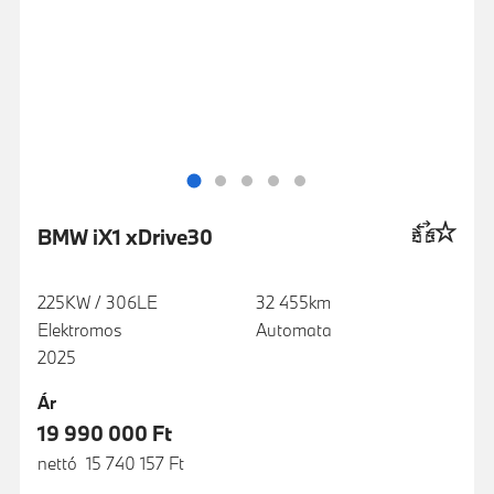
BMW iX1 xDrive30
225KW / 306LE
32 455km
Elektromos
Automata
2025
Ár
19 990 000 Ft
nettó 15 740 157 Ft