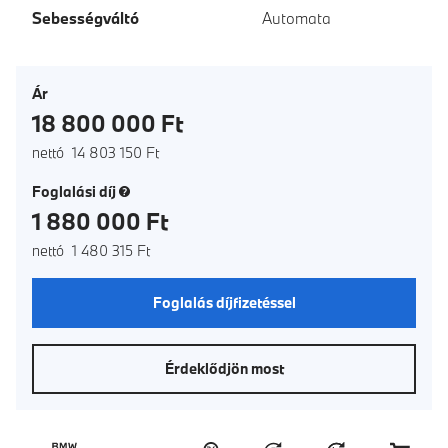
Sebességváltó
Automata
Ár
18 800 000 Ft
nettó 14 803 150 Ft
(új ablak)
Foglalási díj
1 880 000 Ft
nettó 1 480 315 Ft
Foglalás díjfizetéssel
Érdeklődjön most