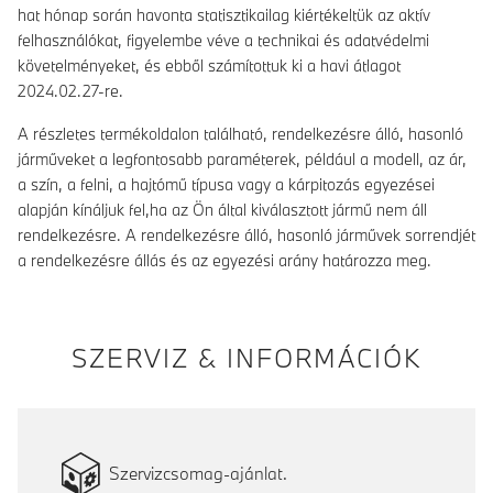
hat hónap során havonta statisztikailag kiértékeltük az aktív
felhasználókat, figyelembe véve a technikai és adatvédelmi
követelményeket, és ebből számítottuk ki a havi átlagot
2024.02.27-re.
A részletes termékoldalon található, rendelkezésre álló, hasonló
járműveket a legfontosabb paraméterek, például a modell, az ár,
a szín, a felni, a hajtómű típusa vagy a kárpitozás egyezései
alapján kínáljuk fel,ha az Ön által kiválasztott jármű nem áll
rendelkezésre. A rendelkezésre álló, hasonló járművek sorrendjét
a rendelkezésre állás és az egyezési arány határozza meg.
SZERVIZ & INFORMÁCIÓK
Szervizcsomag-ajánlat.