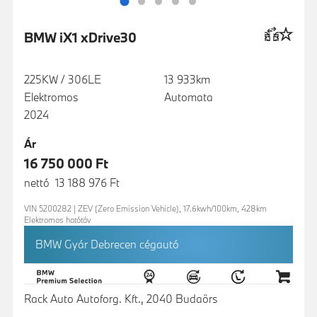
BMW iX1 xDrive30
225KW / 306LE
13 933km
Elektromos
Automata
2024
Ár
16 750 000 Ft
nettó 13 188 976 Ft
VIN 5200282 | ZEV (Zero Emission Vehicle), 17.6kwh/100km, 428km
Elektromos hatótáv
BMW Gyár Debrecen cégautó
Rack Auto Autoforg. Kft., 2040 Budaörs