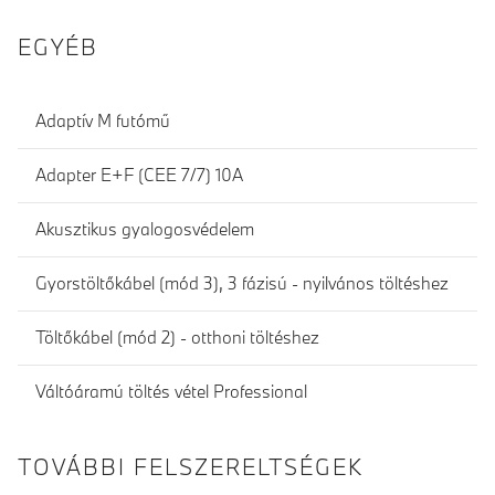
EGYÉB
Adaptív M futómű
Adapter E+F (CEE 7/7) 10A
Akusztikus gyalogosvédelem
Gyorstöltőkábel (mód 3), 3 fázisú - nyilvános töltéshez
Töltőkábel (mód 2) - otthoni töltéshez
Váltóáramú töltés vétel Professional
TOVÁBBI FELSZERELTSÉGEK