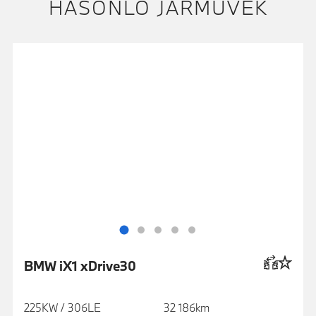
HASONLÓ JÁRMŰVEK
BMW iX1 xDrive30
225KW / 306LE
32 186km