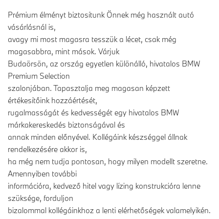
Prémium élményt biztosítunk Önnek még használt autó
vásárlásnál is,
avagy mi most magasra tesszük a lécet, csak még
magasabbra, mint mások. Várjuk
Budaörsön, az ország egyetlen különálló, hivatalos BMW
Premium Selection
szalonjában. Tapasztalja meg magasan képzett
értékesítőink hozzáértését,
rugalmasságát és kedvességét egy hivatalos BMW
márkakereskedés biztonságával és
annak minden előnyével. Kollégáink készséggel állnak
rendelkezésére akkor is,
ha még nem tudja pontosan, hogy milyen modellt szeretne.
Amennyiben további
információra, kedvező hitel vagy lízing konstrukcióra lenne
szüksége, forduljon
bizalommal kollégáinkhoz a lenti elérhetőségek valamelyikén.