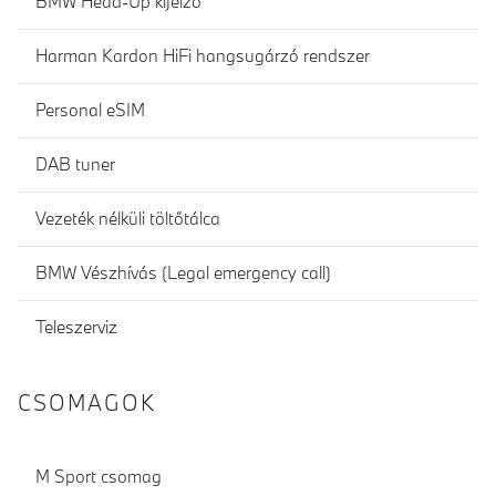
BMW Head-Up kijelző
Harman Kardon HiFi hangsugárzó rendszer
Personal eSIM
DAB tuner
Vezeték nélküli töltőtálca
BMW Vészhívás (Legal emergency call)
Teleszerviz
CSOMAGOK
M Sport csomag