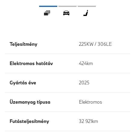
Galéria
360° Külső
360° Belső tér
Teljesítmény
225KW / 306LE
Elektromos hatótáv
424km
Gyártás éve
2025
Üzemanyag típusa
Elektromos
Futásteljesítmény
32 921km