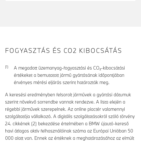
FOGYASZTÁS ÉS CO2 KIBOCSÁTÁS
A megadott üzemanyag-fogyasztási és CO₂-kibocsátási
értékeket a bemutatott jármű gyártásának időpontjában
érvényes mérési eljárás szerint határozták meg.
A keresési eredményben felsorolt járművek a gyártási dátumuk
szerint növekvő sorrendbe vannak rendezve. A lista elején a
régebbi járművek szerepelnek. Az online piactér valamennyi
szolgáltatója vállalkozó. A digitális szolgáltatásokról szóló törvény
24. cikkének (2) bekezdése értelmében a BMW újautó-kereső
havi átlagos aktív felhasználóinak száma az Európai Unióban 50
000 alatt van. Ennek az értéknek a meghatározásához az elmúlt