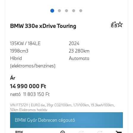
BMW 330e xDrive Touring
135KW / 184LE
2024
1998cm3
23 280km
Hibrid
Automata
(elektromos/benzines)
Ár
14 990 000 Ft
nettó 11 803 150 Ft
VIN FT57211 | EURO 6e, 39gr CO2/100km, 1.7l/100km, 19.3kwh/100km,
50km Elektromos hatótáv
BMW Gyár Debrecen cégautó