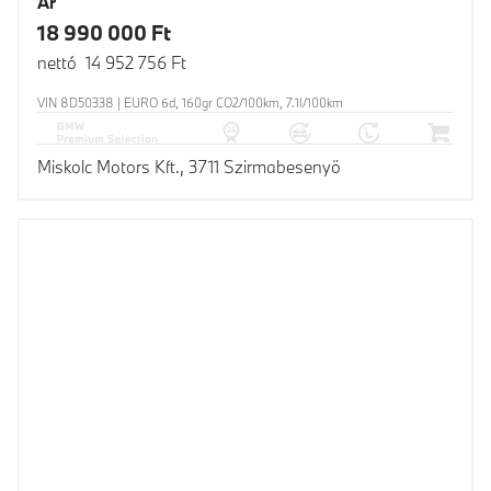
Ár
18 990 000 Ft
nettó 14 952 756 Ft
VIN 8D50338 | EURO 6d, 160gr CO2/100km, 7.1l/100km
Miskolc Motors Kft., 3711 Szirmabesenyö