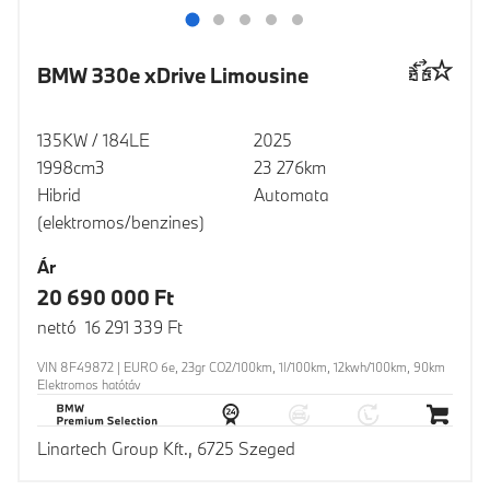
BMW 330e xDrive Limousine
135KW / 184LE
2025
1998cm3
23 276km
Hibrid
Automata
(elektromos/benzines)
Ár
20 690 000 Ft
nettó 16 291 339 Ft
VIN 8F49872 | EURO 6e, 23gr CO2/100km, 1l/100km, 12kwh/100km, 90km
Elektromos hatótáv
Linartech Group Kft., 6725 Szeged