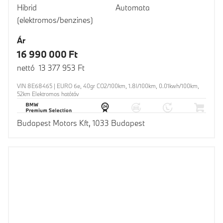
Hibrid
Automata
(elektromos/benzines)
Ár
16 990 000 Ft
nettó 13 377 953 Ft
VIN 8E68465 | EURO 6e, 40gr CO2/100km, 1.8l/100km, 0.01kwh/100km,
52km Elektromos hatótáv
Budapest Motors Kft, 1033 Budapest