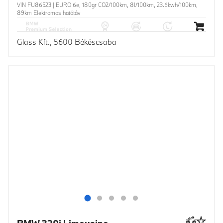
VIN FU86523 | EURO 6e, 180gr CO2/100km, 8l/100km, 23.6kwh/100km,
89km Elektromos hatótáv
Glass Kft., 5600 Békéscsaba