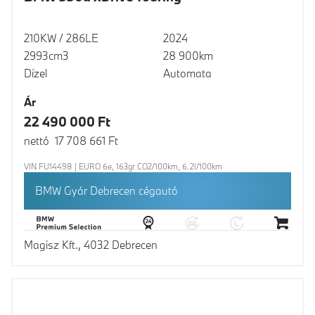
210KW / 286LE
2024
2993cm3
28 900km
Dízel
Automata
Ár
22 490 000 Ft
nettó 17 708 661 Ft
VIN FU14498 | EURO 6e, 163gr CO2/100km, 6.2l/100km
BMW Gyár Debrecen cégautó
Magisz Kft., 4032 Debrecen