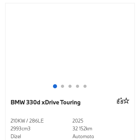
BMW 330d xDrive Touring
210KW / 286LE
2025
2993cm3
32 152km
Dízel
Automata