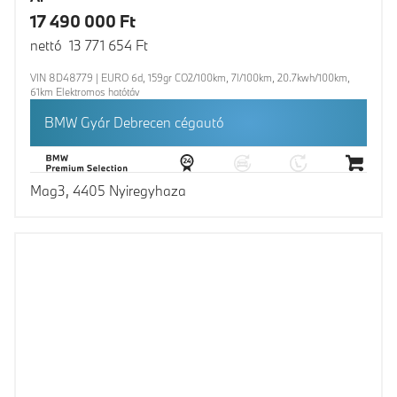
17 490 000 Ft
nettó 13 771 654 Ft
VIN 8D48779 | EURO 6d, 159gr CO2/100km, 7l/100km, 20.7kwh/100km,
61km Elektromos hatótáv
BMW Gyár Debrecen cégautó
Mag3, 4405 Nyiregyhaza