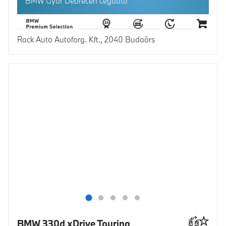
BMW Gyár Debrecen cégautó
Rack Auto Autoforg. Kft., 2040 Budaörs
BMW 330d xDrive Touring