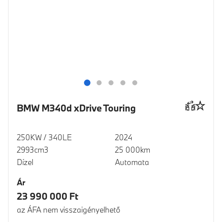
BMW M340d xDrive Touring
250KW / 340LE
2024
2993cm3
25 000km
Dízel
Automata
Ár
23 990 000 Ft
az ÁFA nem visszaigényelhető