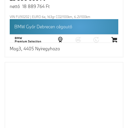
nettó 18 889 764 Ft
VIN FU90202 | EURO 6e, 163gr CO2/100km, 6.2l/100km
BMW Gyár Debrecen cégautó
Mag3, 4405 Nyiregyhaza