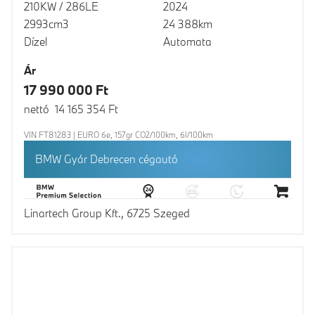
210KW / 286LE
2024
2993cm3
24 388km
Dízel
Automata
Ár
17 990 000 Ft
nettó 14 165 354 Ft
VIN FT81283 | EURO 6e, 157gr CO2/100km, 6l/100km
BMW Gyár Debrecen cégautó
Linartech Group Kft., 6725 Szeged