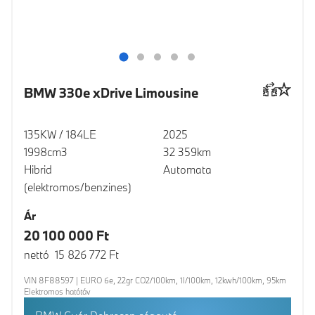
BMW 330e xDrive Limousine
135KW / 184LE
2025
1998cm3
32 359km
Hibrid
Automata
(elektromos/benzines)
Ár
20 100 000 Ft
nettó 15 826 772 Ft
VIN 8F88597 | EURO 6e, 22gr CO2/100km, 1l/100km, 12kwh/100km, 95km
Elektromos hatótáv