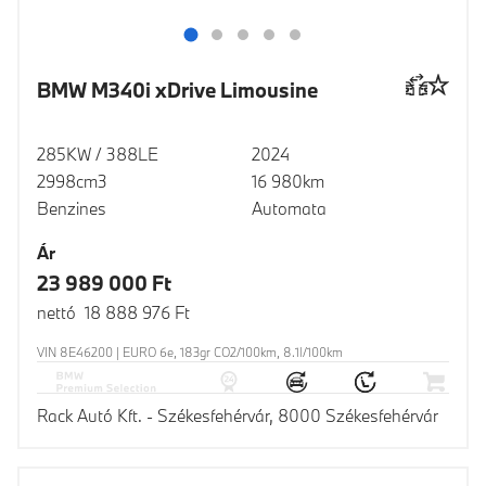
BMW M340i xDrive Limousine
285KW / 388LE
2024
2998cm3
16 980km
Benzines
Automata
Ár
23 989 000 Ft
nettó 18 888 976 Ft
VIN 8E46200 | EURO 6e, 183gr CO2/100km, 8.1l/100km
Rack Autó Kft. - Székesfehérvár, 8000 Székesfehérvár