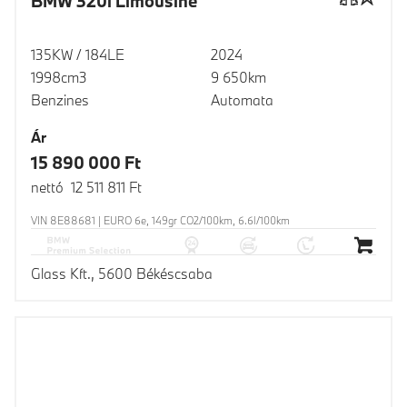
BMW 320i Limousine
135KW / 184LE
2024
1998cm3
9 650km
Benzines
Automata
Ár
15 890 000 Ft
nettó 12 511 811 Ft
VIN 8E88681 | EURO 6e, 149gr CO2/100km, 6.6l/100km
Glass Kft., 5600 Békéscsaba