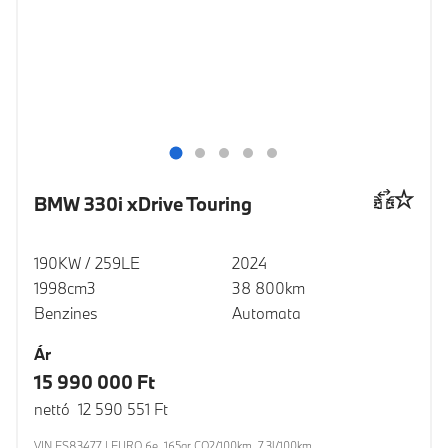
BMW 330i xDrive Touring
190KW / 259LE
2024
1998cm3
38 800km
Benzines
Automata
Ár
15 990 000 Ft
nettó 12 590 551 Ft
VIN FS83477 | EURO 6e, 165gr CO2/100km, 7.3l/100km