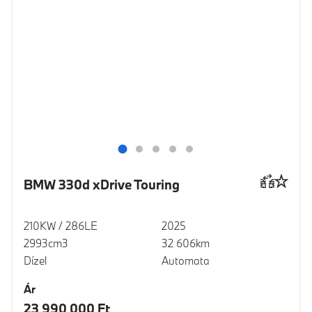
BMW 330d xDrive Touring
210KW / 286LE
2025
2993cm3
32 606km
Dízel
Automata
Ár
23 990 000 Ft