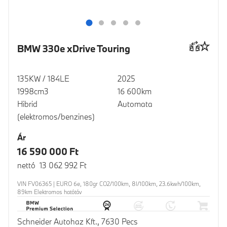
BMW 330e xDrive Touring
135KW / 184LE
2025
1998cm3
16 600km
Hibrid
Automata
(elektromos/benzines)
Ár
16 590 000 Ft
nettó 13 062 992 Ft
VIN FV06365 | EURO 6e, 180gr CO2/100km, 8l/100km, 23.6kwh/100km,
89km Elektromos hatótáv
Schneider Autohaz Kft., 7630 Pecs