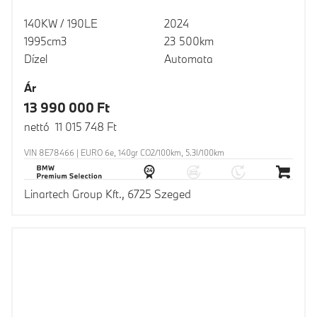
140KW / 190LE
2024
1995cm3
23 500km
Dízel
Automata
Ár
13 990 000 Ft
nettó 11 015 748 Ft
VIN 8E78466 | EURO 6e, 140gr CO2/100km, 5.3l/100km
Linartech Group Kft., 6725 Szeged