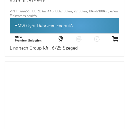
nettó 11 251 969 Ft
VIN FT44456 | EURO 6e, 44gr CO2/100km, 2l/100km, 10kwh/100km, 47km
Elektromos hatótáv
BMW Gyár Debrecen cégautó
Linartech Group Kft., 6725 Szeged