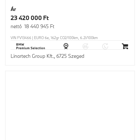
Ár
23 420 000 Ft
nettó 18 440 945 Ft
VIN FV13466 | EURO 6e, 162gr CO2/100km, 6.2l/100km
Linartech Group Kft., 6725 Szeged