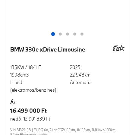
BMW 330e xDrive Limousine
135KW / 184LE
2025
1998cm3
22 948km
Hibrid
Automata
(elektromos/benzines)
Ár
16 499 000 Ft
nettó 12 991 339 Ft
VIN 8F49108 | EURO 6e, 24gr CO2/100km, 1l/100km, 0.01kwh/100km,
90km Elektromos hatótáv