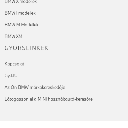
BMW X modellek
BMW i modellek
BMW M Modellek
BMW XM
GYORSLINKEK
Kapcsolat
Gy.I.K.
Az Ön BMW márkakereskedője
Látogasson el a MINI használtautó-keresőre