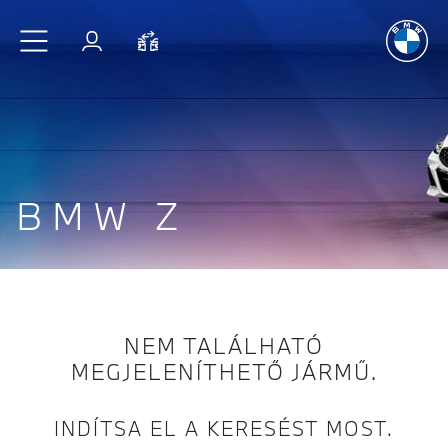
A vezetés
é
Ugrás a főtartalomra
Bejelentkezés
Összehasonlítás
BMW Z
NEM TALÁLHATÓ
MEGJELENÍTHETŐ JÁRMŰ.
INDÍTSA EL A KERESÉST MOST.