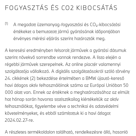
FOGYASZTÁS ÉS CO2 KIBOCSÁTÁS
A megadott üzemanyag-fogyasztási és CO₂-kibocsátási
értékeket a bemutatott jármű gyártásának időpontjában
érvényes mérési eljárás szerint határozták meg.
A keresési eredményben felsorolt járművek a gyártási dátumuk
szerint növekvő sorrendbe vannak rendezve. A lista elején a
régebbi járművek szerepelnek. Az online piactér valamennyi
szolgáltatója vállalkozó. A digitális szolgáltatásokról szóló törvény
24. cikkének (2) bekezdése értelmében a BMW újautó-kereső
havi átlagos aktív felhasználóinak száma az Európai Unióban 50
000 alatt van. Ennek az értéknek a meghatározásához az elmúlt
hat hónap során havonta statisztikailag kiértékeltük az aktív
felhasználókat, figyelembe véve a technikai és adatvédelmi
követelményeket, és ebből számítottuk ki a havi átlagot
2024.02.27-re.
A részletes termékoldalon található, rendelkezésre álló, hasonló