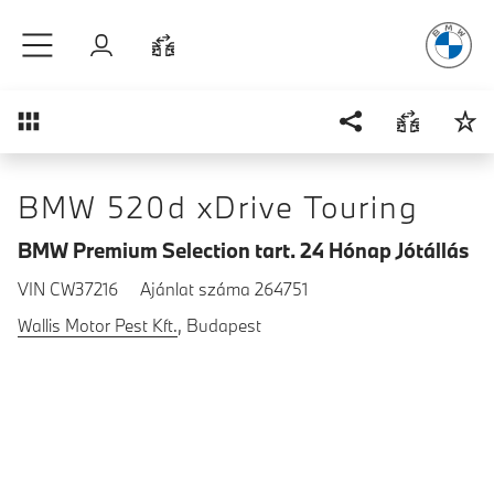
A vezetés
é
Ugrás a főtartalomra
Bejelentkezés
Összehasonlítás
Áttekintés
BMW 520d xDrive Touring
BMW Premium Selection tart. 24 Hónap Jótállás
VIN CW37216
Ajánlat száma 264751
Wallis Motor Pest Kft.
, Budapest