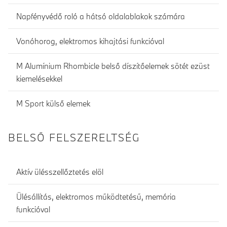
Napfényvédő roló a hátsó oldalablakok számára
Vonóhorog, elektromos kihajtási funkcióval
M Alumínium Rhombicle belső díszítőelemek sötét ezüst
kiemelésekkel
M Sport külső elemek
BELSŐ FELSZERELTSÉG
Aktív ülésszellőztetés elöl
Ülésállítás, elektromos működtetésű, memória
funkcióval