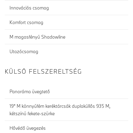
Innovációs csomag
Komfort csomag
M magasfényű Shadowline
Utazócsomag
KÜLSŐ FELSZERELTSÉG
Panoráma üvegtető
19" M könnyűfém keréktárcsák duplaküllős 935 M,
kétszínű fekete-szürke
Hővédő üvegezés