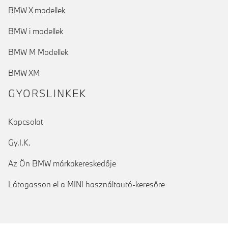
BMW X modellek
BMW i modellek
BMW M Modellek
BMW XM
GYORSLINKEK
Kapcsolat
Gy.I.K.
Az Ön BMW márkakereskedője
Látogasson el a MINI használtautó-keresőre