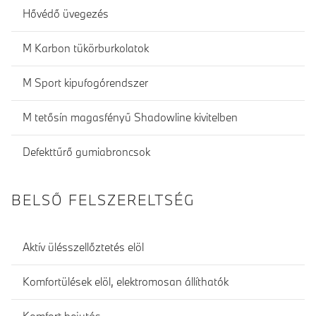
Hővédő üvegezés
M Karbon tükörburkolatok
M Sport kipufogórendszer
M tetősín magasfényű Shadowline kivitelben
Defekttűrő gumiabroncsok
BELSŐ FELSZERELTSÉG
Aktív ülésszellőztetés elöl
Komfortülések elöl, elektromosan állíthatók