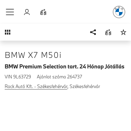
A vezetés
é
Ugrás a főtartalomra
Bejelentkezés
Összehasonlítás
Áttekintés
BMW X7 M50i
BMW Premium Selection tart. 24 Hónap Jótállás
VIN 9L63729
Ajánlat száma 264737
Rack Autó Kft. - Székesfehérvár
, Székesfehérvár