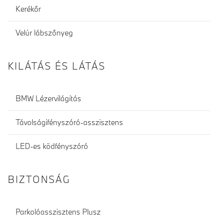
Kerékőr
Velúr lábszőnyeg
KILÁTÁS ÉS LÁTÁS
BMW Lézervilágítás
Távolságifényszóró-asszisztens
LED-es ködfényszóró
BIZTONSÁG
Parkolóasszisztens Plusz