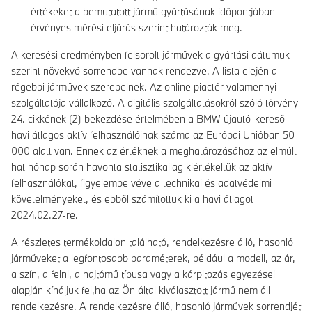
értékeket a bemutatott jármű gyártásának időpontjában
érvényes mérési eljárás szerint határozták meg.
A keresési eredményben felsorolt járművek a gyártási dátumuk
szerint növekvő sorrendbe vannak rendezve. A lista elején a
régebbi járművek szerepelnek. Az online piactér valamennyi
szolgáltatója vállalkozó. A digitális szolgáltatásokról szóló törvény
24. cikkének (2) bekezdése értelmében a BMW újautó-kereső
havi átlagos aktív felhasználóinak száma az Európai Unióban 50
000 alatt van. Ennek az értéknek a meghatározásához az elmúlt
hat hónap során havonta statisztikailag kiértékeltük az aktív
felhasználókat, figyelembe véve a technikai és adatvédelmi
követelményeket, és ebből számítottuk ki a havi átlagot
2024.02.27-re.
A részletes termékoldalon található, rendelkezésre álló, hasonló
járműveket a legfontosabb paraméterek, például a modell, az ár,
a szín, a felni, a hajtómű típusa vagy a kárpitozás egyezései
alapján kínáljuk fel,ha az Ön által kiválasztott jármű nem áll
rendelkezésre. A rendelkezésre álló, hasonló járművek sorrendjét