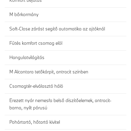
Komfort bejutás
M bőrkormány
Soft-Close zárást segítő automatika az ajtóknál
Fűtés komfort csomag elöl
Hangulatvilágítás
M Alcantara tetőkárpit, antracit színben
Csomagtér-elválasztó háló
Erezett nyár nemesfa belső díszítőelemek, antracit-
barna, nyílt pórusú
Pohártartó, hőtartó kivitel