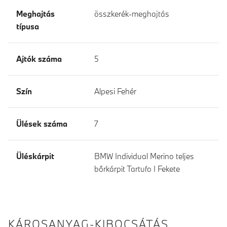
Meghajtás
összkerék-meghajtás
típusa
Ajtók száma
5
Szín
Alpesi Fehér
Ülések száma
7
Üléskárpit
BMW Individual Merino teljes
bőrkárpit Tartufo I Fekete
KÁROSANYAG-KIBOCSÁTÁS