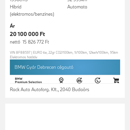
Hibrid
Automata
(elektromos/benzines)
Ár
20 100 000 Ft
nettó 15 826 772 Ft
VIN 8F88597 | EURO 6e, 22gr CO2/100km, 1l/100km, 12kwh/100km, 95km
Elektromos hatótáv
BMW Gyár Debrecen cégautó
Rack Auto Autoforg. Kft., 2040 Budaörs