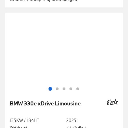
BMW 330e xDrive Limousine
135KW / 184LE
2025
1998cm3
32 359km