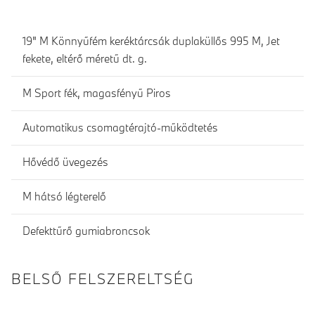
19" M Könnyűfém keréktárcsák duplaküllős 995 M, Jet
fekete, eltérő méretű dt. g.
M Sport fék, magasfényű Piros
Automatikus csomagtérajtó-működtetés
Hővédő üvegezés
M hátsó légterelő
Defekttűrő gumiabroncsok
BELSŐ FELSZERELTSÉG