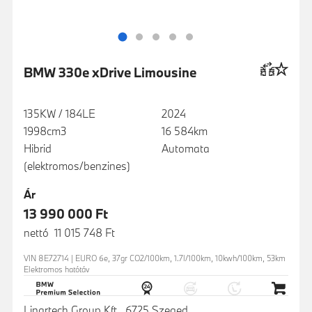
BMW 330e xDrive Limousine
135KW / 184LE
2024
1998cm3
16 584km
Hibrid
Automata
(elektromos/benzines)
Ár
13 990 000 Ft
nettó 11 015 748 Ft
VIN 8E72714 | EURO 6e, 37gr CO2/100km, 1.7l/100km, 10kwh/100km, 53km
Elektromos hatótáv
Linartech Group Kft., 6725 Szeged