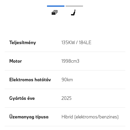
Galéria
360° Belső tér
Teljesítmény
135KW / 184LE
Motor
1998cm3
Elektromos hatótáv
90km
Gyártás éve
2025
Üzemanyag típusa
Hibrid (elektromos/benzines)