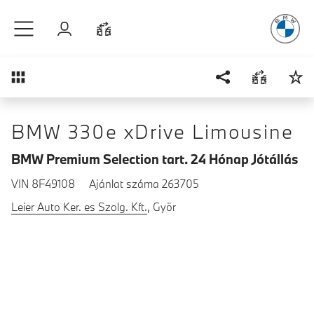
A vezetés
é
Ugrás a főtartalomra
Bejelentkezés
Összehasonlítás
Áttekintés
BMW 330e xDrive Limousine
BMW Premium Selection tart. 24 Hónap Jótállás
VIN 8F49108
Ajánlat száma 263705
Leier Auto Ker. es Szolg. Kft.
, Györ