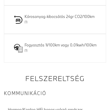
Károsanyag-kibocsátás 24gr CO2/100km
Fogyasztás 1l/100km vagy 0.01kwh/100km
FELSZERELTSÉG
KOMMUNIKÁCIÓ
Harman/Kardon HiFi hangsugárzó rendszer