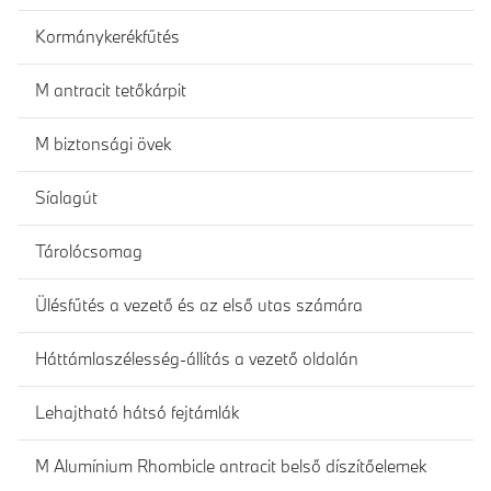
Kormánykerékfűtés
M antracit tetőkárpit
M biztonsági övek
Síalagút
Tárolócsomag
Ülésfűtés a vezető és az első utas számára
Háttámlaszélesség-állítás a vezető oldalán
Lehajtható hátsó fejtámlák
M Alumínium Rhombicle antracit belső díszítőelemek