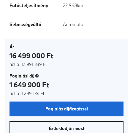
Futásteljesítmény
22 948km
Sebességváltó
Automata
Ár
16 499 000 Ft
nettó 12 991 339 Ft
(új ablak)
Foglalási díj
1 649 900 Ft
nettó 1 299 134 Ft
Foglalás díjfizetéssel
Érdeklődjön most