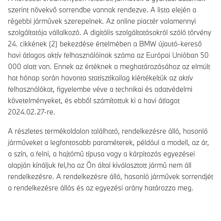
szerint növekvő sorrendbe vannak rendezve. A lista elején a
régebbi járművek szerepelnek. Az online piactér valamennyi
szolgáltatója vállalkozó. A digitális szolgáltatásokról szóló törvény
24. cikkének (2) bekezdése értelmében a BMW újautó-kereső
havi átlagos aktív felhasználóinak száma az Európai Unióban 50
000 alatt van. Ennek az értéknek a meghatározásához az elmúlt
hat hónap során havonta statisztikailag kiértékeltük az aktív
felhasználókat, figyelembe véve a technikai és adatvédelmi
követelményeket, és ebből számítottuk ki a havi átlagot
2024.02.27-re.
A részletes termékoldalon található, rendelkezésre álló, hasonló
járműveket a legfontosabb paraméterek, például a modell, az ár,
a szín, a felni, a hajtómű típusa vagy a kárpitozás egyezései
alapján kínáljuk fel,ha az Ön által kiválasztott jármű nem áll
rendelkezésre. A rendelkezésre álló, hasonló járművek sorrendjét
a rendelkezésre állás és az egyezési arány határozza meg.