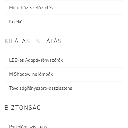
Motorház-szellőztetés
Kerékőr
KILÁTÁS ÉS LÁTÁS
LED-es Adaptív fényszórók
M Shadowline lámpák
Távolságifényszóró-asszisztens
BIZTONSÁG
Parkolóasszisztens