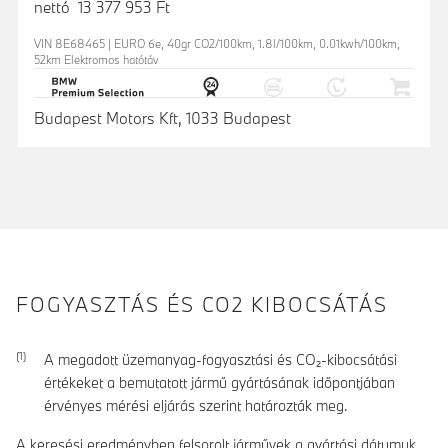
nettó 13 377 953 Ft
VIN 8E68465 | EURO 6e, 40gr CO2/100km, 1.8l/100km, 0.01kwh/100km,
52km Elektromos hatótáv
Budapest Motors Kft, 1033 Budapest
FOGYASZTÁS ÉS CO2 KIBOCSÁTÁS
A megadott üzemanyag-fogyasztási és CO₂-kibocsátási
értékeket a bemutatott jármű gyártásának időpontjában
érvényes mérési eljárás szerint határozták meg.
A keresési eredményben felsorolt járművek a gyártási dátumuk