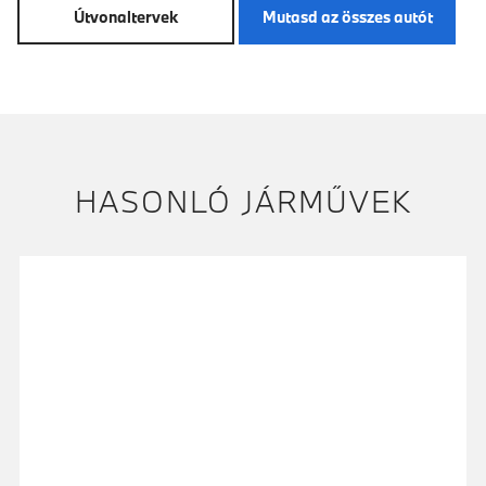
Útvonaltervek
Mutasd az összes autót
HASONLÓ JÁRMŰVEK