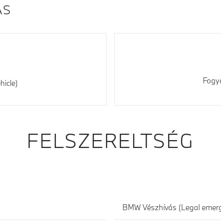
ÁS
Fogy
hicle)
FELSZERELTSÉG
BMW Vészhívás (Legal emerg