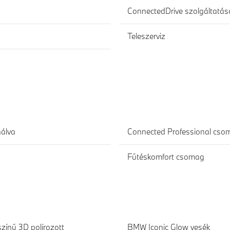
ConnectedDrive szolgáltatás
Teleszerviz
álva
Connected Professional cso
Fűtéskomfort csomag
zínű 3D polírozott
BMW Iconic Glow vesék