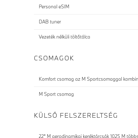
Personal eSIM
DAB tuner
Vezeték nélküli töltőtálca
CSOMAGOK
Komfort csomag az M Sportcsomaggal kombin
M Sport csomag
KÜLSŐ FELSZERELTSÉG
22" M aerodinamikai keréktárcsák 1025 M többs