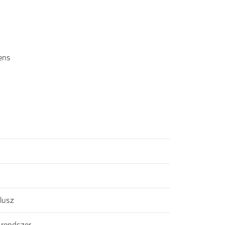
ens
lusz
 rendszer