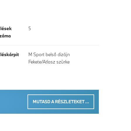
lések
5
záma
léskárpit
M Sport belső dizájn
Fekete/Atlasz szürke
MUTASD A RÉSZLETEKET …