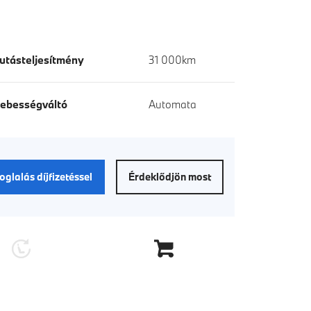
utásteljesítmény
31 000km
ebességváltó
Automata
oglalás díjfizetéssel
Érdeklődjön most