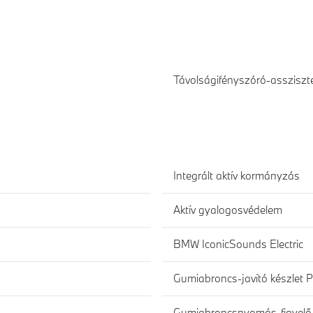
Távolságifényszóró-assziszt
Integrált aktív kormányzás
Aktív gyalogosvédelem
BMW IconicSounds Electric
Gumiabroncs-javító készlet P
Gumiabroncsnyomás-figyelő