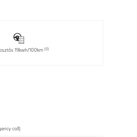
asztás 19kwh/100km
ency call)