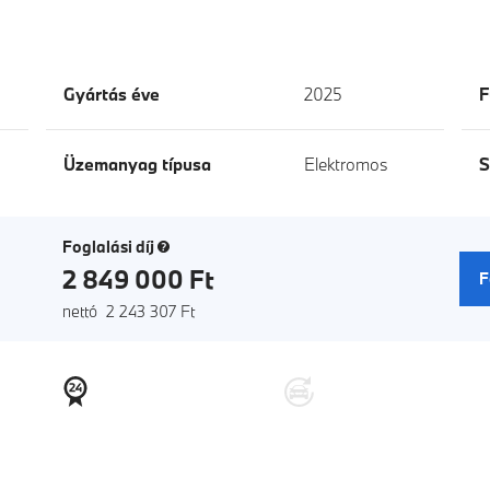
Gyártás éve
2025
F
Üzemanyag típusa
Elektromos
S
(új ablak)
Foglalási díj
2 849 000 Ft
F
nettó 2 243 307 Ft