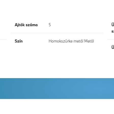
Ajtók száma
5
Ü
s
Szín
Homokszürke metál Metál
Ü