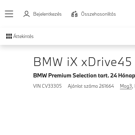
Ugrás a főtartalomra
Bejelentkezés
Összehasonlítás
Áttekintés
BMW iX xDrive45
BMW Premium Selection tart. 24 Hónap 
VIN CV33305
Ajánlat száma 261664
Mag3
,