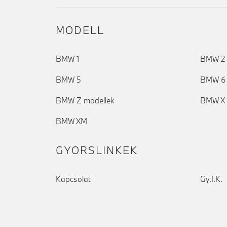
MODELL
BMW 1
BMW 2
BMW 5
BMW 6
BMW Z modellek
BMW X 
BMW XM
GYORSLINKEK
Kapcsolat
Gy.I.K.