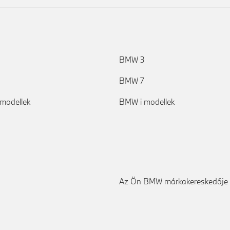
BMW 3
BMW 7
modellek
BMW i modellek
Az Ön BMW márkakereskedője