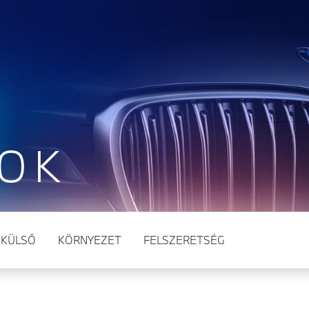
TOK
KÜLSŐ
KÖRNYEZET
FELSZERETSÉG