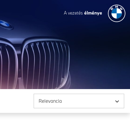
A vezetés
élménye
Rendezés