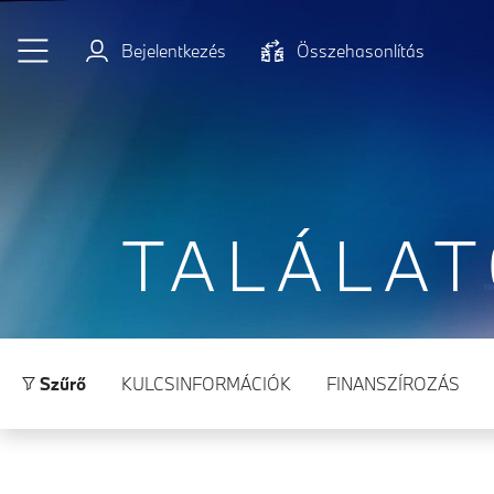
Ugrás a főtartalomra
Bejelentkezés
Összehasonlítás
TALÁLA
Szűrő
KULCSINFORMÁCIÓK
FINANSZÍROZÁS