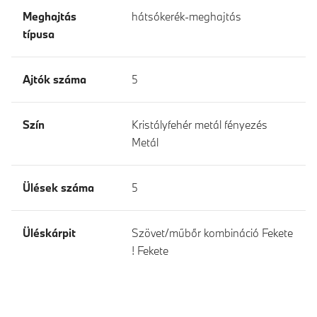
Meghajtás
hátsókerék-meghajtás
típusa
Ajtók száma
5
Szín
Kristályfehér metál fényezés
Metál
Ülések száma
5
Üléskárpit
Szövet/műbőr kombináció Fekete
! Fekete