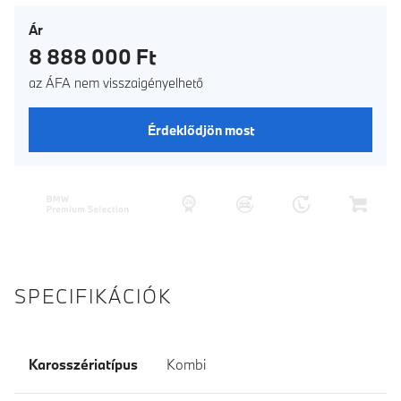
Ár
8 888 000 Ft
az ÁFA nem visszaigényelhető
Érdeklődjön most
SPECIFIKÁCIÓK
Karosszériatípus
Kombi