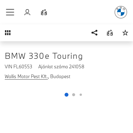
A vezetés
é
Ugrás a főtartalomra
Bejelentkezés
Összehasonlítás
Áttekintés
BMW 330e Touring
VIN FL60553
Ajánlat száma 241058
Wallis Motor Pest Kft.
, Budapest