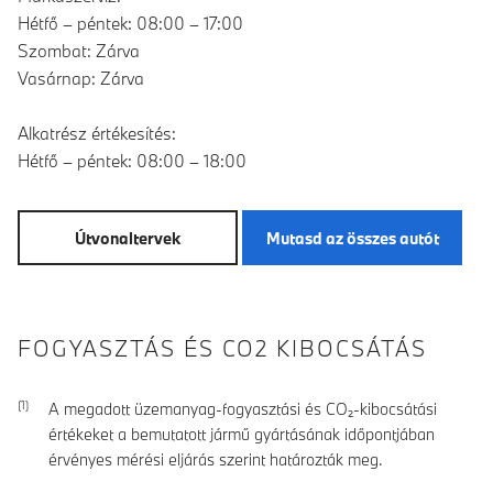
Hétfő – péntek: 08:00 – 17:00
Szombat: Zárva
Vasárnap: Zárva
Alkatrész értékesítés:
Hétfő – péntek: 08:00 – 18:00
Útvonaltervek
Mutasd az összes autót
FOGYASZTÁS ÉS CO2 KIBOCSÁTÁS
A megadott üzemanyag-fogyasztási és CO₂-kibocsátási
értékeket a bemutatott jármű gyártásának időpontjában
érvényes mérési eljárás szerint határozták meg.