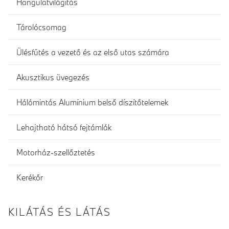
Hangulatvilágítás
Tárolócsomag
Ülésfűtés a vezető és az első utas számára
Akusztikus üvegezés
Hálómintás Alumínium belső díszítőtelemek
Lehajtható hátsó fejtámlák
Motorház-szellőztetés
Kerékőr
KILÁTÁS ÉS LÁTÁS