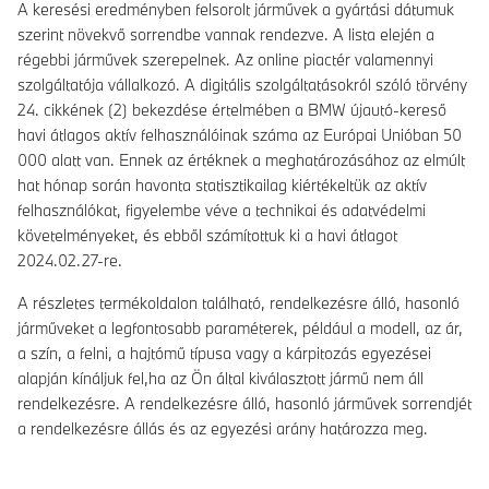
A keresési eredményben felsorolt járművek a gyártási dátumuk
szerint növekvő sorrendbe vannak rendezve. A lista elején a
régebbi járművek szerepelnek. Az online piactér valamennyi
szolgáltatója vállalkozó. A digitális szolgáltatásokról szóló törvény
24. cikkének (2) bekezdése értelmében a BMW újautó-kereső
havi átlagos aktív felhasználóinak száma az Európai Unióban 50
000 alatt van. Ennek az értéknek a meghatározásához az elmúlt
hat hónap során havonta statisztikailag kiértékeltük az aktív
felhasználókat, figyelembe véve a technikai és adatvédelmi
követelményeket, és ebből számítottuk ki a havi átlagot
2024.02.27-re.
A részletes termékoldalon található, rendelkezésre álló, hasonló
járműveket a legfontosabb paraméterek, például a modell, az ár,
a szín, a felni, a hajtómű típusa vagy a kárpitozás egyezései
alapján kínáljuk fel,ha az Ön által kiválasztott jármű nem áll
rendelkezésre. A rendelkezésre álló, hasonló járművek sorrendjét
a rendelkezésre állás és az egyezési arány határozza meg.