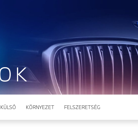
TOK
KÜLSŐ
KÖRNYEZET
FELSZERETSÉG