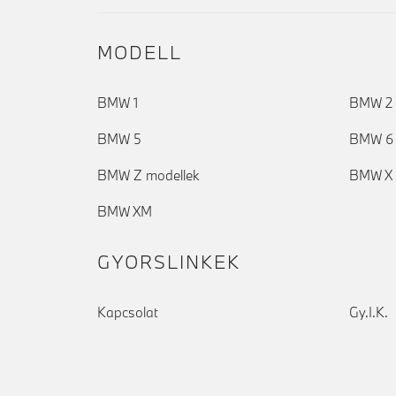
MODELL
BMW 1
BMW 2
BMW 5
BMW 6
BMW Z modellek
BMW X 
BMW XM
GYORSLINKEK
Kapcsolat
Gy.I.K.