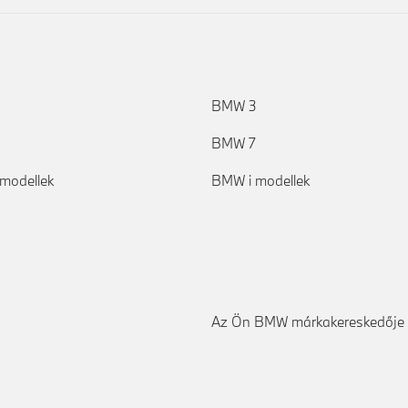
BMW 3
BMW 7
modellek
BMW i modellek
Az Ön BMW márkakereskedője