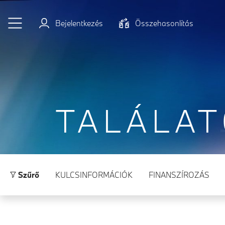
Ugrás a főtartalomra
Bejelentkezés
Összehasonlítás
TALÁLA
Szűrő
KULCSINFORMÁCIÓK
FINANSZÍROZÁS