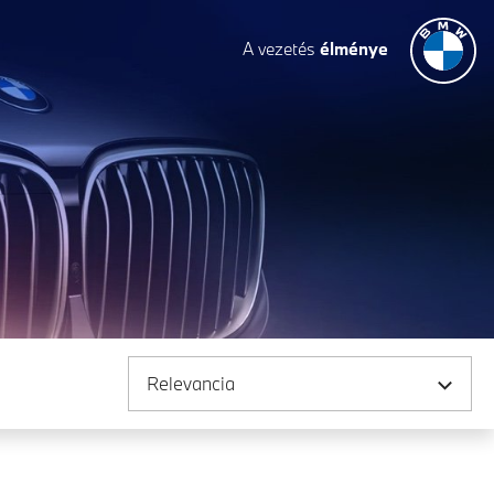
A vezetés
élménye
Rendezés