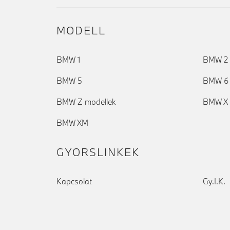
MODELL
BMW 1
BMW 2
BMW 5
BMW 6
BMW Z modellek
BMW X 
BMW XM
GYORSLINKEK
Kapcsolat
Gy.I.K.