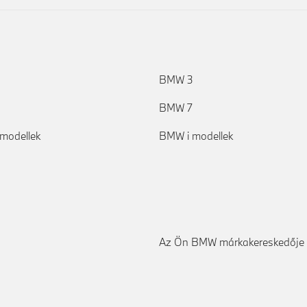
BMW 3
BMW 7
modellek
BMW i modellek
Az Ön BMW márkakereskedője