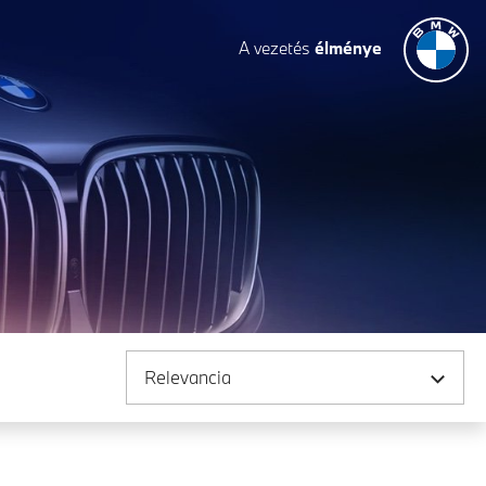
A vezetés
élménye
Rendezés