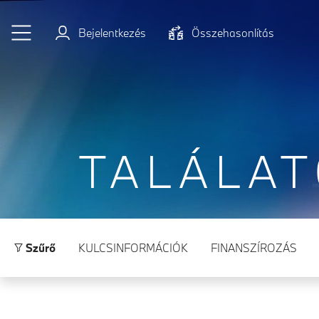
Ugrás a főtartalomra
Bejelentkezés
Összehasonlítás
TALÁLA
Szűrő
KULCSINFORMÁCIÓK
FINANSZÍROZÁS