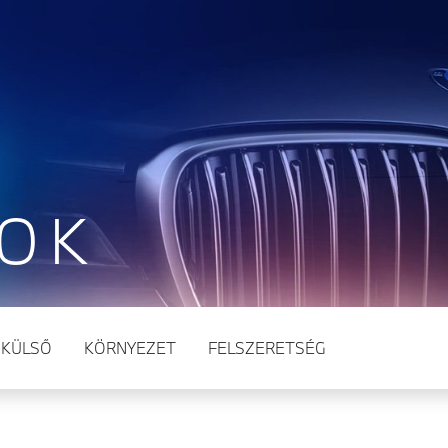
TOK
KÜLSŐ
KÖRNYEZET
FELSZERETSÉG