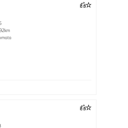
5
992km
omata
8