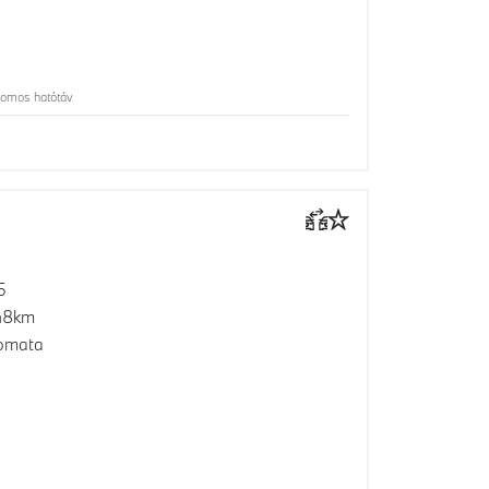
romos hatótáv
5
48km
omata