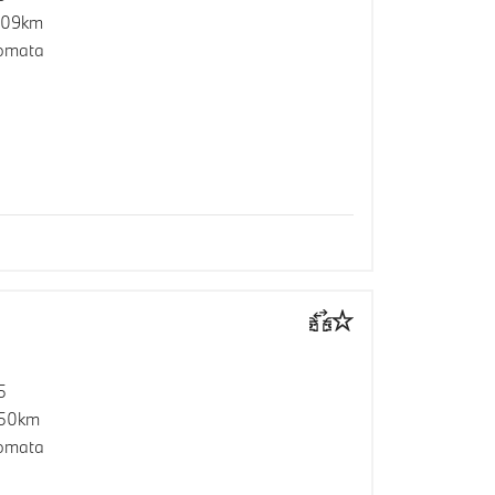
209km
omata
5
950km
omata