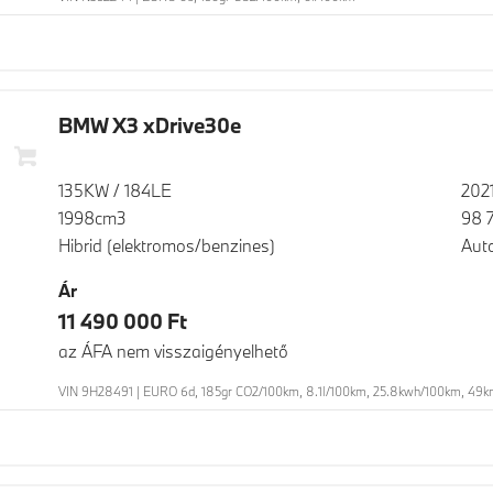
BMW X3 xDrive30e
135KW / 184LE
202
1998cm3
98 
Hibrid (elektromos/benzines)
Aut
Ár
11 490 000 Ft
az ÁFA nem visszaigényelhető
VIN 9H28491 | EURO 6d, 185gr CO2/100km, 8.1l/100km, 25.8kwh/100km, 49km