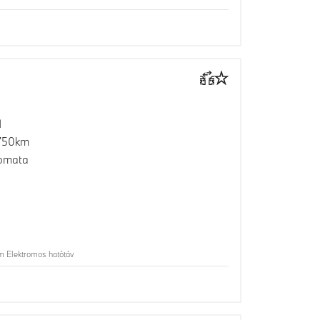
1
750km
omata
 Elektromos hatótáv