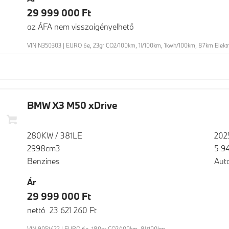
29 999 000 Ft
az ÁFA nem visszaigényelhető
VIN N350303 | EURO 6e, 23gr CO2/100km, 1l/100km, 1kwh/100km, 87km Elekt
BMW X3 M50 xDrive
280KW / 381LE
202
2998cm3
5 9
Benzines
Aut
Ár
29 999 000 Ft
nettó 23 621 260 Ft
VIN 9051422 | EURO 6e, 180gr CO2/100km, 8l/100km