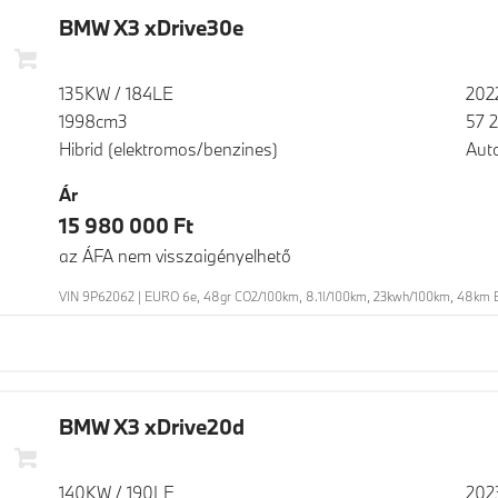
BMW X3 xDrive30e
135KW / 184LE
202
1998cm3
57 
Hibrid (elektromos/benzines)
Aut
Ár
15 980 000 Ft
az ÁFA nem visszaigényelhető
VIN 9P62062 | EURO 6e, 48gr CO2/100km, 8.1l/100km, 23kwh/100km, 48km E
BMW X3 xDrive20d
140KW / 190LE
202