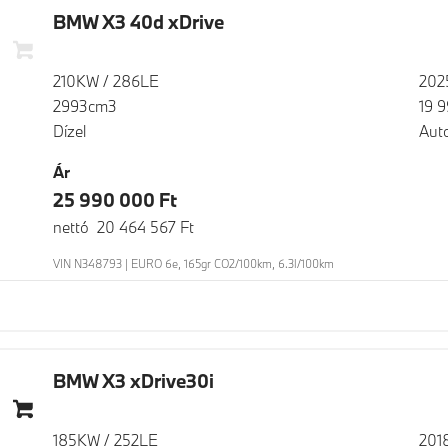
BMW X3 40d xDrive
210KW / 286LE
202
2993cm3
19 
Dízel
Aut
Ár
25 990 000 Ft
nettó 20 464 567 Ft
VIN N348793 | EURO 6e, 165gr CO2/100km, 6.3l/100km
BMW X3 xDrive30i
185KW / 252LE
201