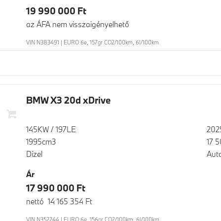
19 990 000 Ft
az ÁFA nem visszaigényelhető
VIN N383491 | EURO 6e, 157gr CO2/100km, 6l/100km
BMW X3 20d xDrive
145KW / 197LE
202
1995cm3
17 
Dízel
Aut
Ár
17 990 000 Ft
nettó 14 165 354 Ft
VIN N352244 | EURO 6e, 156gr CO2/100km, 6l/100km