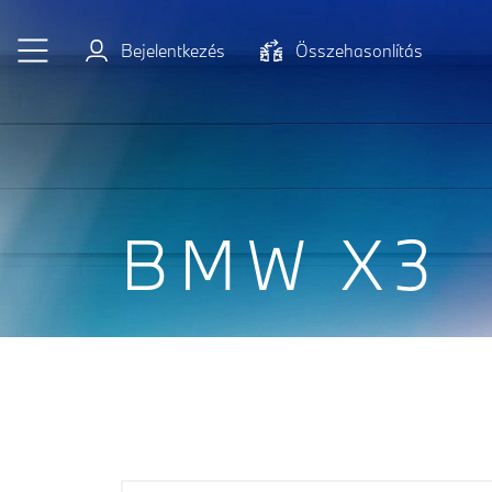
Ugrás a főtartalomra
Bejelentkezés
Összehasonlítás
BMW X3