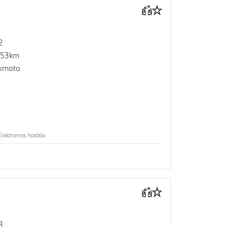
2
253km
omata
lektromos hatótáv
3