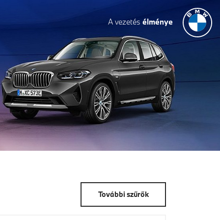
A vezetés
élménye
További szűrők