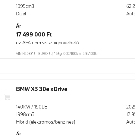
1995cm3
62 
Dízel
Aut
Ár
17 499 000 Ft
az ÁFA nem visszaigényelhető
VIN N203316 | EURO 6d, 156gr CO2/100km, 5.9l/100km
BMW X3 30e xDrive
140KW / 190LE
202
1998cm3
12 
Hibrid (elektromos/benzines)
Aut
Ár