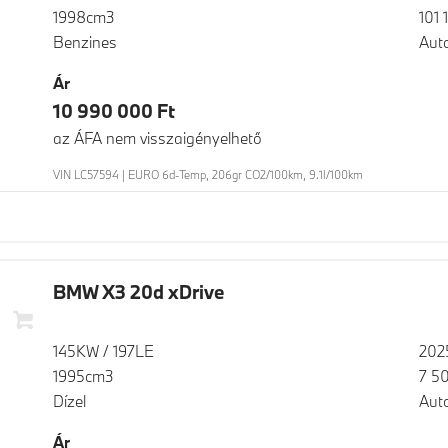
1998cm3
101 
Benzines
Aut
Ár
10 990 000 Ft
az ÁFA nem visszaigényelhető
VIN LC57594 | EURO 6d-Temp, 206gr CO2/100km, 9.1l/100km
BMW X3 20d xDrive
145KW / 197LE
202
1995cm3
7 5
Dízel
Aut
Ár