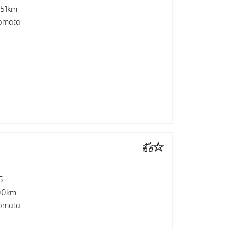
151km
omata
5
00km
omata