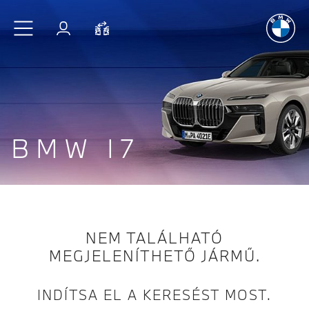
A vezetés
é
Ugrás a főtartalomra
Bejelentkezés
Összehasonlítás
BMW I7
NEM TALÁLHATÓ
MEGJELENÍTHETŐ JÁRMŰ.
INDÍTSA EL A KERESÉST MOST.