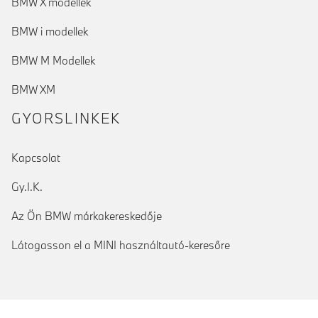
BMW X modellek
BMW i modellek
BMW M Modellek
BMW XM
GYORSLINKEK
Kapcsolat
Gy.I.K.
Az Ön BMW márkakereskedője
Látogasson el a MINI használtautó-keresőre