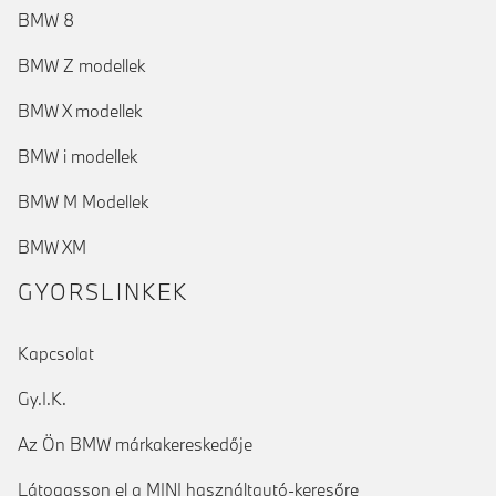
BMW 8
BMW Z modellek
BMW X modellek
BMW i modellek
BMW M Modellek
BMW XM
GYORSLINKEK
Kapcsolat
Gy.I.K.
Az Ön BMW márkakereskedője
Látogasson el a MINI használtautó-keresőre