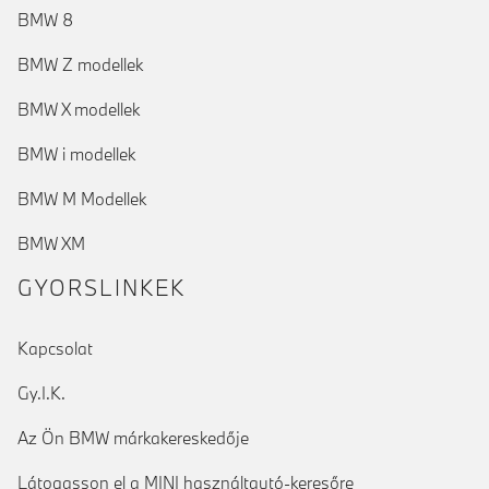
BMW 8
BMW Z modellek
BMW X modellek
BMW i modellek
BMW M Modellek
BMW XM
GYORSLINKEK
Kapcsolat
Gy.I.K.
Az Ön BMW márkakereskedője
Látogasson el a MINI használtautó-keresőre