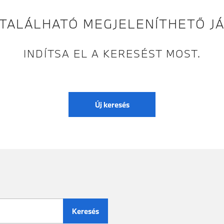
TALÁLHATÓ MEGJELENÍTHETŐ J
INDÍTSA EL A KERESÉST MOST.
Új keresés
Keresés