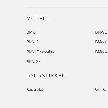
MODELL
BMW 1
BMW 2
BMW 5
BMW 6
BMW Z modellek
BMW X 
BMW XM
GYORSLINKEK
Kapcsolat
Gy.I.K.