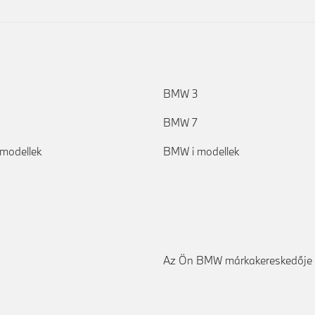
BMW 3
BMW 7
modellek
BMW i modellek
Az Ön BMW márkakereskedője